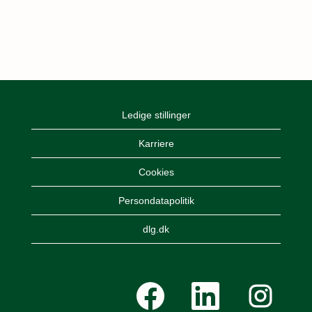
Ledige stillinger
Karriere
Cookies
Persondatapolitik
dlg.dk
Å
Å
Å
b
b
b
n
n
n